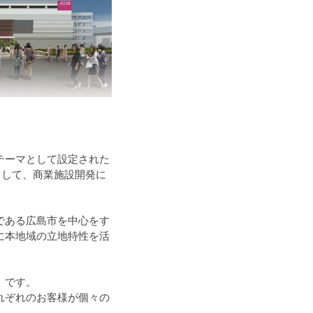
テーマとして設定された
として、商業施設開発に
である広島市を中心をす
に本地域の立地特性を活
」です。
れぞれのお客様が個々の