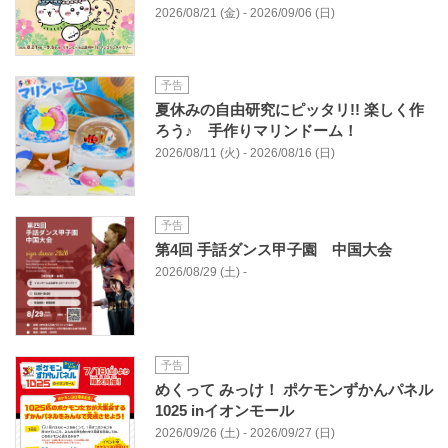
2026/08/21 (金) - 2026/09/06 (日)
予告
夏休みの自由研究にピッタリ!! 楽しく作
ろう♪ 手作りマリンドーム！
2026/08/11 (火) - 2026/08/16 (日)
予告
第4回 手話ダンス甲子園 中国大会
2026/08/29 (土) -
予告
めくって みっけ！ ポケモンずかんパネル
1025 inイオンモール
2026/09/26 (土) - 2026/09/27 (日)