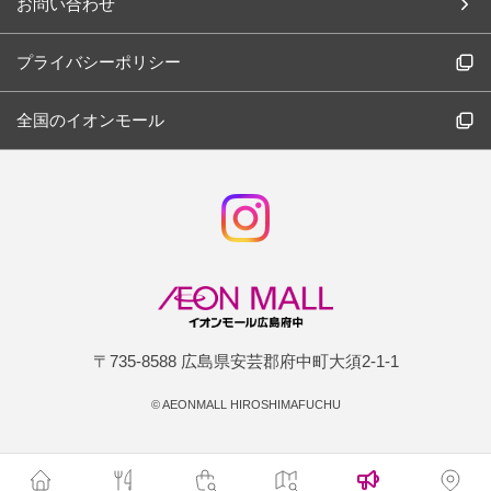
お問い合わせ
プライバシーポリシー
全国のイオンモール
〒735-8588 広島県安芸郡府中町大須2-1-1
©
AEONMALL HIROSHIMAFUCHU