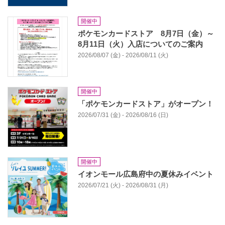
開催中
ポケモンカードストア 8月7日（金）～
8月11日（火）入店についてのご案内
2026/08/07 (金) - 2026/08/11 (火)
開催中
「ポケモンカードストア」がオープン！
2026/07/31 (金) - 2026/08/16 (日)
開催中
イオンモール広島府中の夏休みイベント
2026/07/21 (火) - 2026/08/31 (月)