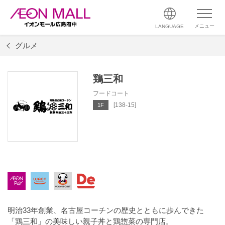
メニュー
LANGUAGE
グルメ
鶏三和
フードコート
[138-15]
1F
明治33年創業、名古屋コーチンの歴史とともに歩んできた
「鶏三和」の美味しい親子丼と鶏惣菜の専門店。