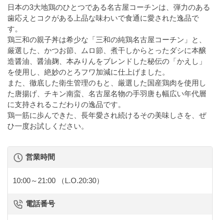
日本の3大地鶏のひとつである名古屋コーチンは、弾力のある
歯応えとコクがある上品な味わいで食通に愛された逸品で
す。
鶏三和の親子丼は希少な「三和の純鶏名古屋コーチン」と、
厳選した、かつお節、ムロ節、煮干しからとったダシに本醸
造醤油、醤油麹、本みりんをブレンドした秘伝の「かえし」
を使用し、絶妙のとろフワ加減に仕上げました。
また、徹底した衛生管理のもと、厳選した国産鶏肉を使用し
た唐揚げ、チキン南蛮、名古屋名物の手羽唐も幅広い年代層
に支持されるこだわりの逸品です。
鶏一筋に歩んできた、長年愛され続けるその美味しさを、ぜ
ひ一度お試しください。
営業時間
10:00～21:00
（L.O.20:30）
電話番号